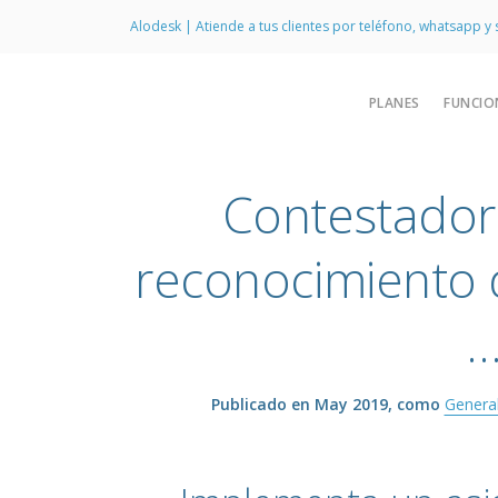
Alodesk | Atiende a tus clientes por teléfono, whatsapp y
PLANES
FUNCIO
Funciones generales
Contestador 
Menú de autoatención o IVR
Transferencias
reconocimiento 
Pickup de llamadas
Anuncios
Música en espera
Libreta de contactos
Publicado en May 2019, como
Genera