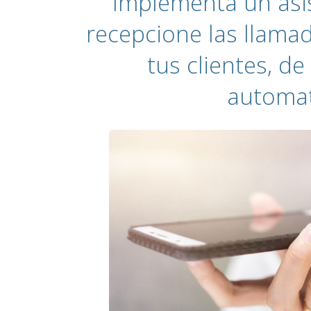
Implementa un asis
recepcione las llama
tus clientes, 
automat